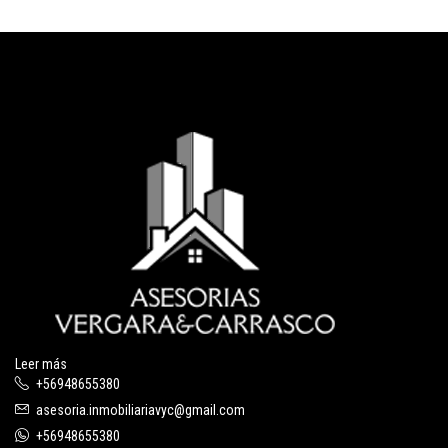
Leer más
+56948655380
asesoria.inmobiliariavyc@gmail.com
+56948655380